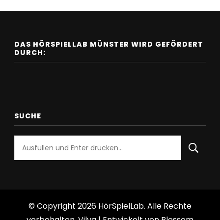
DAS HÖRSPIELLAB MÜNSTER WIRD GEFÖRDERT
DURCH:
SUCHE
Suchst
du
nach
etwas?
© Copyright 2026
HörSpielLab
. Alle Rechte
vorbehalten.
Vilva | Entwickelt von
Blossom