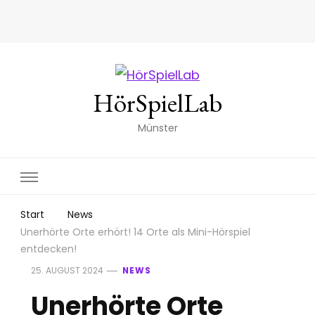
HörSpielLab
Münster
Start
News
Unerhörte Orte erhört! 14 Orte als Mini-Hörspiel
entdecken!
25. AUGUST 2024
NEWS
Unerhörte Orte